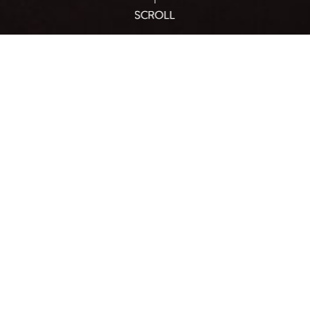
개별 테라스 바베큐
Ocean View
오션뷰
객실 및 펜션 내에서 아름다운 오션뷰를 감상하며
여유로운 휴식의 시간을 보내보세요.