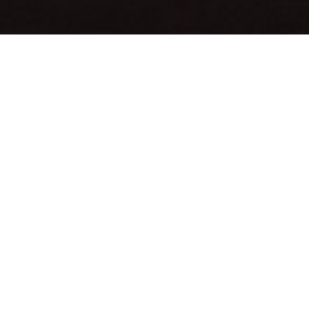
오션뷰
연포 해변